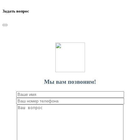
Дезинсекция 1 комн. Квартиры
Дезинсекция 2-х комн. Квартиры
Задать вопрос
Дезинсекция 3-х комн. Квартиры
Дезинсекция 4-х комн. Квартиры
Дезинсекция частный дом до 50 м²
Дезинсекция частный дом от 50-99 м²
Дезинсекция частный дом от 100-199 м²
Дезинсекция частный дом от 200-299 м²
Дезинсекция частный дом от 300 и более
Муравейник на участке
Муравейник на участке от 5
Муравейник на участке от 10
Дезинфекция квартиры
Мы вам позвоним!
Дезинфекция частный дом
Дезинфекция юридических лиц