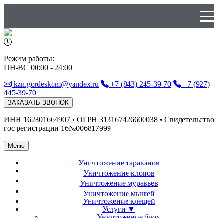
Режим работы:
ПН-ВС 00:00 - 24:00
kzn.gordeskom@yandex.ru
+7 (843) 245-39-70
+7 (927)
445-39-70
ЗАКАЗАТЬ ЗВОНОК
ИНН 162801664907 • ОГРН 313167426600038 • Свидетельство
гос регистрации 16№006817999
Меню
Уничтожение
тараканов
Уничтожение
клопов
Уничтожение
муравьев
Уничтожение
мышей
Уничтожение
клещей
Услуги ▼
Уничтожение блох