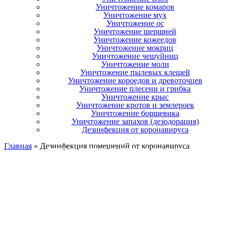
Уничтожение комаров
Уничтожение мух
Уничтожение ос
Уничтожение шершней
Уничтожение кожеедов
Уничтожение мокриц
Уничтожение чешуйниц
Уничтожение моли
Уничтожение пылевых клещей
Уничтожение короедов и древоточцев
Уничтожение плесени и грибка
Уничтожение крыс
Уничтожение кротов и землероек
Уничтожение борщевика
Уничтожение запахов (дезодорация)
Дезинфекция от коронавируса
Главная
»
Дезинфекция помещений от коронавируса
ДЕЗИНФЕКЦИЯ
ПОМЕЩЕНИЙ ОТ
КОРОНАВИРУСА