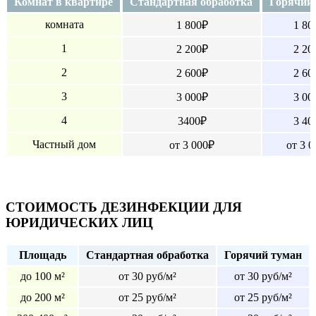
Комнат в квартире
Стандартная обработка
Горячий
комната
1 800₽
1 80
1
2 200₽
2 20
2
2 600₽
2 60
3
3 000₽
3 00
4
3400₽
3 40
Частный дом
от 3 000₽
от 3 
СТОИМОСТЬ ДЕЗИНФЕКЦИИ ДЛЯ
ЮРИДИЧЕСКИХ ЛИЦ
Площадь
Стандартная обработка
Горячий туман
до 100 м²
от 30 руб/м²
от 30 руб/м²
до 200 м²
от 25 руб/м²
от 25 руб/м²