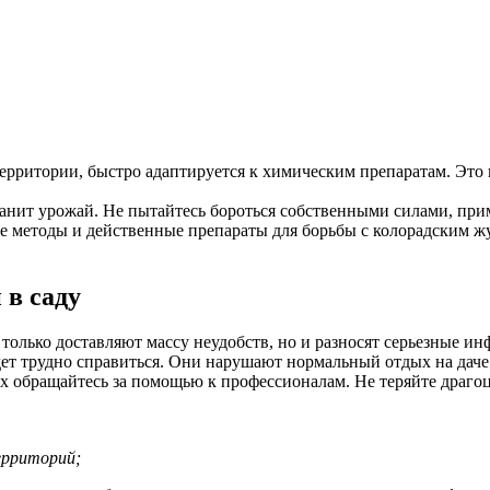
территории, быстро адаптируется к химическим препаратам. Эт
хранит урожай. Не пытайтесь бороться собственными силами, пр
е методы и действенные препараты для борьбы с колорадским 
 в саду
олько доставляют массу неудобств, но и разносят серьезные инф
дет трудно справиться. Они нарушают нормальный отдых на даче
ых обращайтесь за помощью к профессионалам. Не теряйте драго
ерриторий;