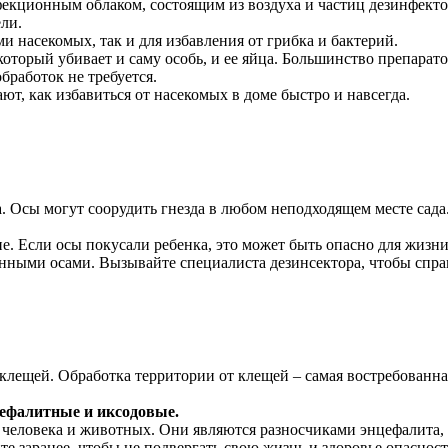
екционным облаком, состоящим из воздуха и частиц дезинфектор
ли.
и насекомых, так и для избавления от грибка и бактерий.
который убивает и саму особь, и ее яйца. Большинство препарат
бработок не требуется.
, как избавиться от насекомых в доме быстро и навсегда.
. Осы могут соорудить гнезда в любом неподходящем месте сада
. Если осы покусали ребенка, это может быть опасно для жизни
анными осами. Вызывайте специалиста дезинсектора, чтобы спра
лещей. Обработка территории от клещей – самая востребованная 
цефалитные и иксодовые.
я человека и животных. Они являются разносчиками энцефалита,
е заранее, чтобы не подвергать свою жизнь и здоровье опасност