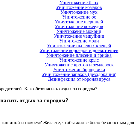
Уничтожение блох
Уничтожение комаров
Уничтожение мух
Уничтожение ос
Уничтожение шершней
Уничтожение кожеедов
Уничтожение мокриц
Уничтожение чешуйниц
Уничтожение моли
Уничтожение пылевых клещей
Уничтожение короедов и древоточцев
Уничтожение плесени и грибка
Уничтожение крыс
Уничтожение кротов и землероек
Уничтожение борщевика
Уничтожение запахов (дезодорация)
Дезинфекция от коронавируса
вредителей. Как обезопасить отдых за городом?
опасить отдых за городом?
 тишиной и покоем? Желаете, чтобы жилье было безопасным для 