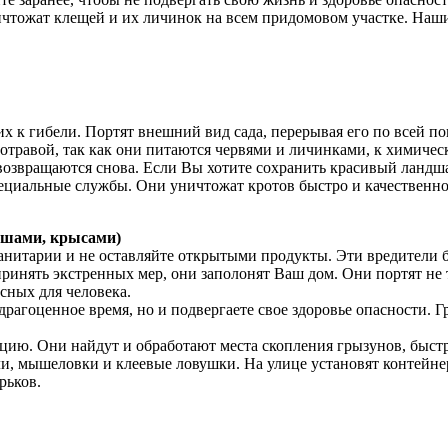
тожат клещей и их личинок на всем придомовом участке. Наши 
х к гибели. Портят внешний вид сада, перерывая его по всей по
 отравой, так как они питаются червями и личинками, к химиче
озвращаются снова. Если Вы хотите сохранить красивый ландшаф
ециальные службы. Они уничтожат кротов быстро и качественно.
ышами, крысами)
анитарии и не оставляйте открытыми продукты. Эти вредители
ринять экстренных мер, они заполонят Ваш дом. Они портят не 
сных для человека.
 драгоценное время, но и подвергаете свое здоровье опасности
цию. Они найдут и обработают места скопления грызунов, быстр
ели, мышеловки и клеевые ловушки. На улице установят конте
рьков.