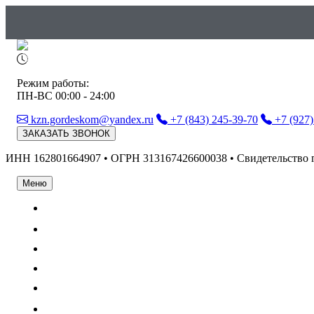
Режим работы:
ПН-ВС 00:00 - 24:00
kzn.gordeskom@yandex.ru
+7 (843) 245-39-70
+7 (927)
ЗАКАЗАТЬ ЗВОНОК
ИНН 162801664907 • ОГРН 313167426600038 • Свидетельство 
Меню