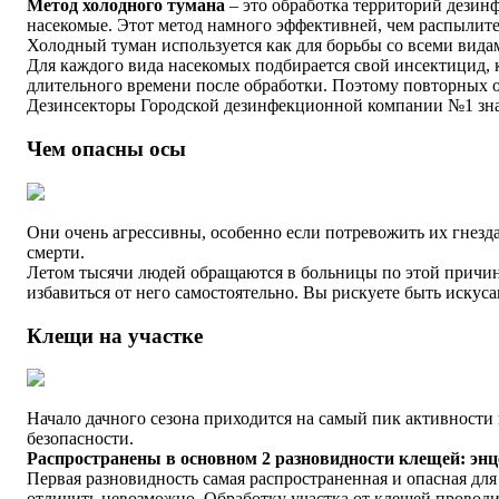
Метод холодного тумана
– это обработка территорий дезинф
насекомые. Этот метод намного эффективней, чем распылите
Холодный туман используется как для борьбы со всеми видам
Для каждого вида насекомых подбирается свой инсектицид, 
длительного времени после обработки. Поэтому повторных о
Дезинсекторы Городской дезинфекционной компании №1 знают
Чем опасны осы
Они очень агрессивны, особенно если потревожить их гнезда
смерти.
Летом тысячи людей обращаются в больницы по этой причине
избавиться от него самостоятельно. Вы рискуете быть искус
Клещи на участке
Начало дачного сезона приходится на самый пик активности к
безопасности.
Распространены в основном 2 разновидности клещей: эн
Первая разновидность самая распространенная и опасная дл
отличить невозможно. Обработку участка от клещей проводит