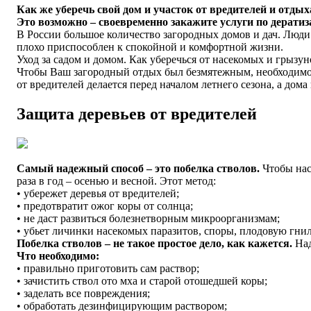
Как же уберечь свой дом и участок от вредителей и отдых
Это возможно – своевременно закажите услуги по дератиз
В России большое количество загородных домов и дач. Люди с
плохо приспособлен к спокойной и комфортной жизни.
Уход за садом и домом. Как уберечься от насекомых и грызун
Чтобы Ваш загородный отдых был безмятежным, необходимо 
от вредителей делается перед началом летнего сезона, а до
Защита деревьев от вредителей
Самый надежный способ – это побелка стволов.
Чтобы нас
раза в год – осенью и весной. Этот метод:
• убережет деревья от вредителей;
• предотвратит ожог коры от солнца;
• не даст развиться болезнетворным микроорганизмам;
• убьет личинки насекомых паразитов, споры, плодовую гнил
Побелка стволов – не такое простое дело, как кажется.
Над
Что необходимо:
• правильно приготовить сам раствор;
• зачистить ствол ото мха и старой отошедшей коры;
• заделать все повреждения;
• обработать дезинфицирующим раствором;