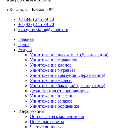
г.Казань, ул. Баумана 82
+7 (843) 245-39-70
+7 (927) 445-39-70
kzn.gordeskom@yandex.ru
Главная
Цены
Услуги
Уничтожение насекомых (Дезинсекция)
Уничтожение тараканов
Уничтожение клопов
Уничтожение муравьев
Уничтожение грызунов (Дератизация)
Уничтожение мышей
Уничтожение бактерий (дезинфекция)
Дезинфекция от коронавируса
Уничтожение плесени
Уничтожение запахов
Уничтожение борщевика
Информация
Остерегайтесь мошенников
Полезные советы
Частые вопросы