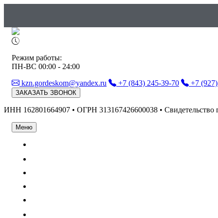
Режим работы:
ПН-ВС 00:00 - 24:00
kzn.gordeskom@yandex.ru
+7 (843) 245-39-70
+7 (927)
ЗАКАЗАТЬ ЗВОНОК
ИНН 162801664907 • ОГРН 313167426600038 • Свидетельство 
Меню