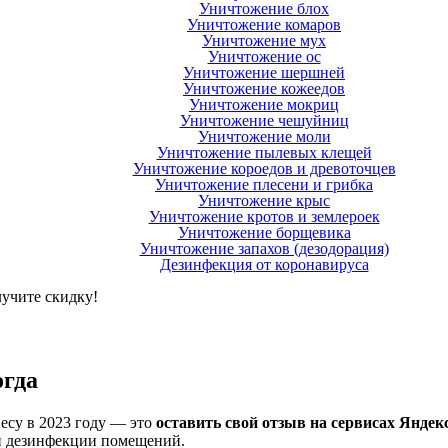
Уничтожение блох
Уничтожение комаров
Уничтожение мух
Уничтожение ос
Уничтожение шершней
Уничтожение кожеедов
Уничтожение мокриц
Уничтожение чешуйниц
Уничтожение моли
Уничтожение пылевых клещей
Уничтожение короедов и древоточцев
Уничтожение плесени и грибка
Уничтожение крыс
Уничтожение кротов и землероек
Уничтожение борщевика
Уничтожение запахов (дезодорация)
Дезинфекция от коронавируса
лучите скидку!
огда
есу в 2023 году — это
оставить свой отзыв на сервисах Яндек
 и дезинфекции помещений.