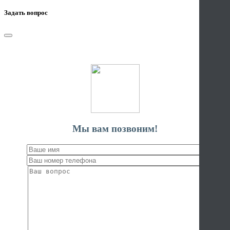
Дезинсекция 2-х комн. Квартиры
Задать вопрос
Дезинсекция 3-х комн. Квартиры
Дезинсекция 4-х комн. Квартиры
Дезинсекция частный дом до 50 м²
Дезинсекция частный дом от 50-99 м²
Дезинсекция частный дом от 100-199 м²
Дезинсекция частный дом от 200-299 м²
Дезинсекция частный дом от 300 и более
Муравейник на участке
Муравейник на участке от 5
Муравейник на участке от 10
Дезинфекция квартиры
Мы вам позвоним!
Дезинфекция частный дом
Дезинфекция юридических лиц