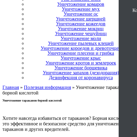
Уничтожение комаров
Уничтожение мух
К
Уничтожение ос
Уничтожение шершней
Уничтожение кожеедов
Уничтожение мокриц
Уничтожение чешуйниц
Уничтожение моли
Уничтожение пылевых клещей
Уничтожение короедов и древоточцев
Уничтожение плесени и грибка
Уничтожение крыс
Уничтожение кротов и землероек
Уничтожение борщевика
Уничтожение запахов (дезодорация)
Дезинфекция от коронавируса
Главная
»
Полезная информация
»
Уничтожение тараканов
борной кислотой
Уничтожение тараканов борной кислотой
Хотите навсегда избавиться от тараканов? Борная кислота -
это эффективное и безопасное средство для уничтожения
тараканов и других вредителей.