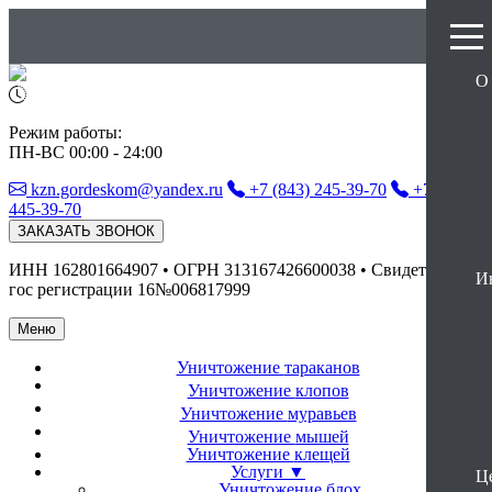
О
Режим работы:
ПН-ВС 00:00 - 24:00
kzn.gordeskom@yandex.ru
+7 (843) 245-39-70
+7 (927)
445-39-70
ЗАКАЗАТЬ ЗВОНОК
ИНН 162801664907 • ОГРН 313167426600038 • Свидетельство
И
гос регистрации 16№006817999
Меню
Уничтожение
тараканов
Уничтожение
клопов
Уничтожение
муравьев
Уничтожение
мышей
Уничтожение
клещей
Услуги ▼
Ц
Уничтожение блох