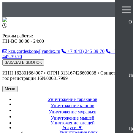
О
Режим работы:
ПН-ВС 00:00 - 24:00
kzn.gordeskom@yandex.ru
+7 (843) 245-39-70
+7 (927)
445-39-70
ЗАКАЗАТЬ ЗВОНОК
ИНН 162801664907 • ОГРН 313167426600038 • Свидетельство
И
гос регистрации 16№006817999
Меню
Уничтожение
тараканов
Уничтожение
клопов
Уничтожение
муравьев
Уничтожение
мышей
Уничтожение
клещей
Услуги ▼
Ц
Уничтожение блох