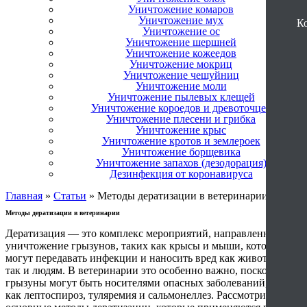
Уничтожение комаров
Уничтожение мух
К
Уничтожение ос
Уничтожение шершней
Уничтожение кожеедов
Уничтожение мокриц
Уничтожение чешуйниц
Уничтожение моли
Уничтожение пылевых клещей
Уничтожение короедов и древоточцев
Уничтожение плесени и грибка
Уничтожение крыс
Уничтожение кротов и землероек
Уничтожение борщевика
Уничтожение запахов (дезодорация)
Дезинфекция от коронавируса
Главная
»
Статьи
»
Методы дератизации в ветеринарии
Методы дератизации в ветеринарии
Дератизация — это комплекс мероприятий, направленных на
уничтожение грызунов, таких как крысы и мыши, которые
могут передавать инфекции и наносить вред как животным,
так и людям. В ветеринарии это особенно важно, поскольку
грызуны могут быть носителями опасных заболеваний, таких
как лептоспироз, туляремия и сальмонеллез. Рассмотрим