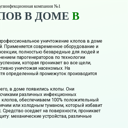
 дезинфекционная компания №1
ПОВ В ДОМЕ
В
профессиональное уничтожение клопов в доме
ей. Применяется современное оборудование и
секции, полностью безвредные для людей и
нением парогенераторов по технологии
суспензии, которая проникает во все щели,
ктивно уничтожая насекомых. На
устя определенный промежуток производится
сего, в доме появились клопы. Они
носчиками различных инфекционных
м клопов, обеспечиваем 100% положительный
орячим или холодным туманом, который избавит
к. Средство оседает на поверхности, проникает
иту: механические устройства, различные