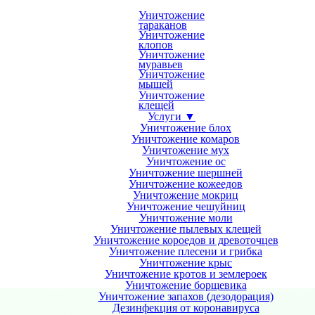
Уничтожение
тараканов
Уничтожение
клопов
Уничтожение
муравьев
Уничтожение
мышей
Уничтожение
клещей
Услуги ▼
Уничтожение блох
Уничтожение комаров
Уничтожение мух
Уничтожение ос
Уничтожение шершней
Уничтожение кожеедов
Уничтожение мокриц
Уничтожение чешуйниц
Уничтожение моли
Уничтожение пылевых клещей
Уничтожение короедов и древоточцев
Уничтожение плесени и грибка
Уничтожение крыс
Уничтожение кротов и землероек
Уничтожение борщевика
Уничтожение запахов (дезодорация)
Дезинфекция от коронавируса