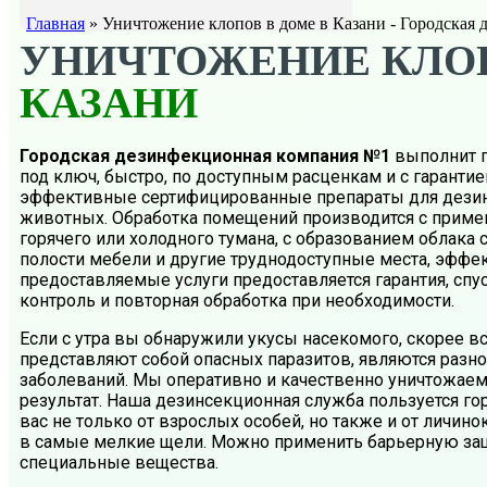
Главная
»
Уничтожение клопов в доме в Казани - Городская
УНИЧТОЖЕНИЕ КЛО
КАЗАНИ
Городская дезинфекционная компания №1
выполнит 
под ключ, быстро, по доступным расценкам и с гаранти
эффективные сертифицированные препараты для дезин
животных. Обработка помещений производится с приме
горячего или холодного тумана, с образованием облака 
полости мебели и другие труднодоступные места, эффе
предоставляемые услуги предоставляется гарантия, сп
контроль и повторная обработка при необходимости.
Если с утра вы обнаружили укусы насекомого, скорее в
представляют собой опасных паразитов, являются раз
заболеваний. Мы оперативно и качественно уничтожае
результат. Наша дезинсекционная служба пользуется г
вас не только от взрослых особей, но также и от личино
в самые мелкие щели. Можно применить барьерную защ
специальные вещества.