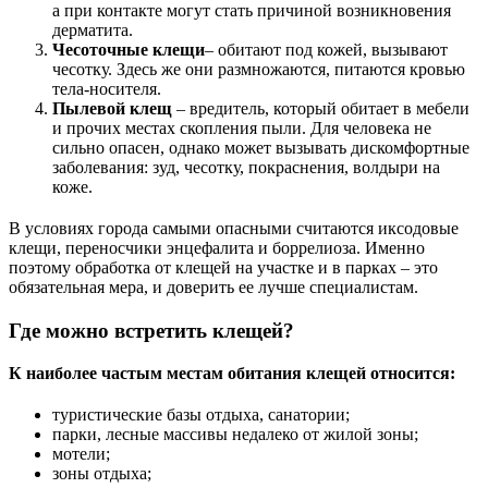
а при контакте могут стать причиной возникновения
дерматита.
Чесоточные клещи
– обитают под кожей, вызывают
чесотку. Здесь же они размножаются, питаются кровью
тела-носителя.
Пылевой клещ
– вредитель, который обитает в мебели
и прочих местах скопления пыли. Для человека не
сильно опасен, однако может вызывать дискомфортные
заболевания: зуд, чесотку, покраснения, волдыри на
коже.
В условиях города самыми опасными считаются иксодовые
клещи, переносчики энцефалита и боррелиоза. Именно
поэтому обработка от клещей на участке и в парках – это
обязательная мера, и доверить ее лучше специалистам.
Где можно встретить клещей?
К наиболее частым местам обитания клещей относится:
туристические базы отдыха, санатории;
парки, лесные массивы недалеко от жилой зоны;
мотели;
зоны отдыха;