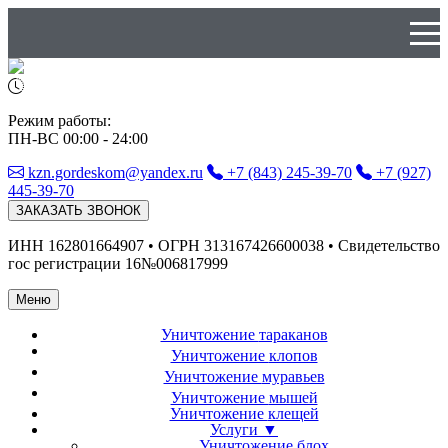
Режим работы:
ПН-ВС 00:00 - 24:00
kzn.gordeskom@yandex.ru
+7 (843) 245-39-70
+7 (927)
445-39-70
ЗАКАЗАТЬ ЗВОНОК
ИНН 162801664907 • ОГРН 313167426600038 • Свидетельство
гос регистрации 16№006817999
Меню
Уничтожение
тараканов
Уничтожение
клопов
Уничтожение
муравьев
Уничтожение
мышей
Уничтожение
клещей
Услуги ▼
Уничтожение блох